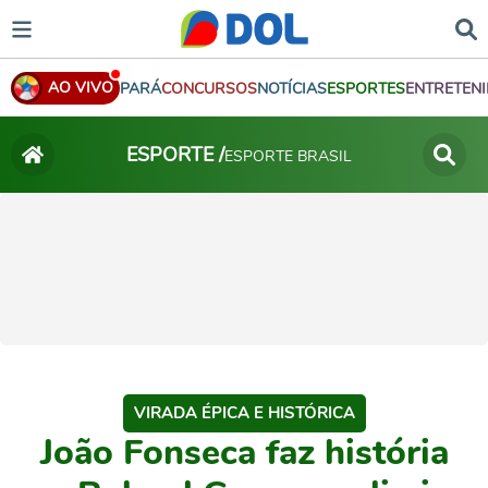
AO VIVO
PARÁ
CONCURSOS
NOTÍCIAS
ESPORTES
ENTRETEN
ESPORTE /
ESPORTE BRASIL
VIRADA ÉPICA E HISTÓRICA
João Fonseca faz história