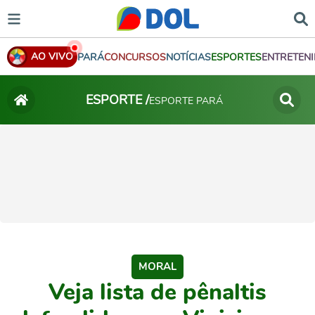
AO VIVO
PARÁ
CONCURSOS
NOTÍCIAS
ESPORTES
ENTRETEN
ESPORTE /
ESPORTE PARÁ
MORAL
Veja lista de pênaltis