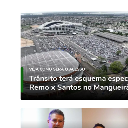
VEJA COMO SERÁ O ACESSO
Trânsito terá esquema espec
Remo x Santos no Mangueir