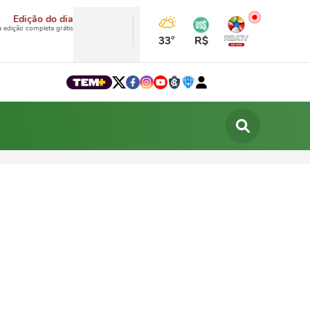
Edição do dia
a edição completa grátis
33°
R$