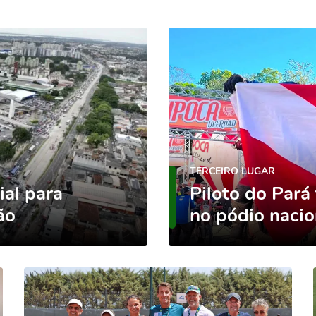
TERCEIRO LUGAR
ial para
Piloto do Pará
ão
no pódio nacio