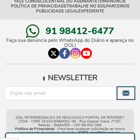
FALE CONOSCO
CENTRAL DO ASSINANTE
TEM!
ANUNCIE
POLÍTICA DE PRIVACIDADE
TRABALHE NO DOL
PARCEIROS
PUBLICIDADE LEGAL
EXPEDIENTE
91 98412-6477
Faça sua denúncia pelo WhatsApp do Diário e apareça no
DOL!
NEWSLETTER
DOL-INTERMEDIACAO DE NEGOCIOS E PORTAL DE INTERNET
LTDA - CNPJ 14.010.848/0001-06 - Rua Gaspar Viana, 773/7,
Reduto - Belém/PA - CEP 66.053-090
Política de Privacidade
- Para fazer qualquer solicitação ao nosso
encarregado de proteção de dados
(DPO)
:
lgpd@dol.com.br
.