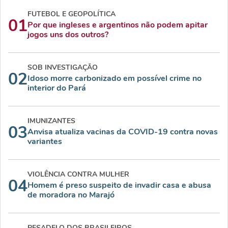
FUTEBOL E GEOPOLÍTICA
01
Por que ingleses e argentinos não podem apitar
jogos uns dos outros?
SOB INVESTIGAÇÃO
02
Idoso morre carbonizado em possível crime no
interior do Pará
IMUNIZANTES
03
Anvisa atualiza vacinas da COVID-19 contra novas
variantes
VIOLÊNCIA CONTRA MULHER
04
Homem é preso suspeito de invadir casa e abusa
de moradora no Marajó
PESADELO DOS BRASILEIROS