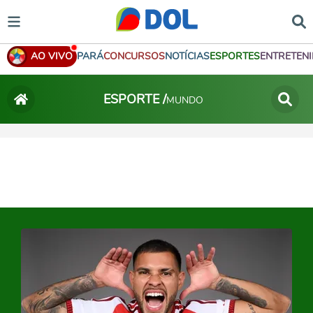
AO VIVO
PARÁ
CONCURSOS
NOTÍCIAS
ESPORTES
ENTRETEN
ESPORTE /
MUNDO