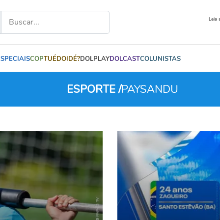
Leia 
ESPECIAIS
COP
TUÉDOIDÉ?
DOLPLAY
DOLCAST
COLUNISTAS
ESPORTE /
PAYSANDU