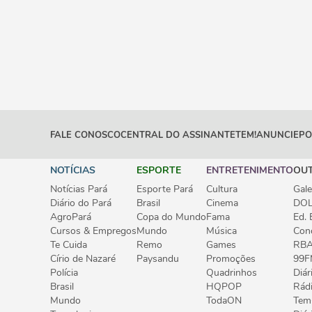
FALE CONOSCO
CENTRAL DO ASSINANTE
TEM!
ANUNCIE
PO
NOTÍCIAS
ESPORTE
ENTRETENIMENTO
OU
Notícias Pará
Esporte Pará
Cultura
Gale
Diário do Pará
Brasil
Cinema
DOL
AgroPará
Copa do Mundo
Fama
Ed. 
Cursos & Empregos
Mundo
Música
Con
Te Cuida
Remo
Games
RB
Círio de Nazaré
Paysandu
Promoções
99F
Polícia
Quadrinhos
Diár
Brasil
HQPOP
Rád
Mundo
TodaON
Tem