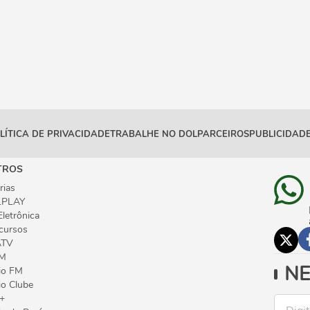
LÍTICA DE PRIVACIDADE
TRABALHE NO DOL
PARCEIROS
PUBLICIDADE
TROS
rias
PLAY
Eletrônica
cursos
ATV
M
NE
io FM
io Clube
+