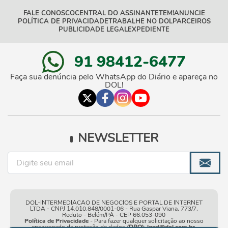
FALE CONOSCO
CENTRAL DO ASSINANTE
TEM!
ANUNCIE
POLÍTICA DE PRIVACIDADE
TRABALHE NO DOL
PARCEIROS
PUBLICIDADE LEGAL
EXPEDIENTE
91 98412-6477
Faça sua denúncia pelo WhatsApp do Diário e apareça no
DOL!
NEWSLETTER
DOL-INTERMEDIACAO DE NEGOCIOS E PORTAL DE INTERNET
LTDA - CNPJ 14.010.848/0001-06 - Rua Gaspar Viana, 773/7,
Reduto - Belém/PA - CEP 66.053-090
Política de Privacidade
- Para fazer qualquer solicitação ao nosso
encarregado de proteção de dados
(DPO)
:
lgpd@dol.com.br
.