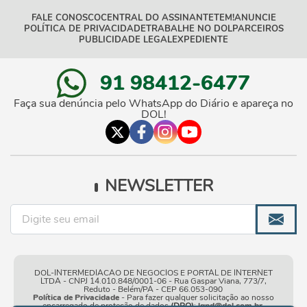
FALE CONOSCO
CENTRAL DO ASSINANTE
TEM!
ANUNCIE
POLÍTICA DE PRIVACIDADE
TRABALHE NO DOL
PARCEIROS
PUBLICIDADE LEGAL
EXPEDIENTE
91 98412-6477
Faça sua denúncia pelo WhatsApp do Diário e apareça no
DOL!
NEWSLETTER
DOL-INTERMEDIACAO DE NEGOCIOS E PORTAL DE INTERNET
LTDA - CNPJ 14.010.848/0001-06 - Rua Gaspar Viana, 773/7,
Reduto - Belém/PA - CEP 66.053-090
Política de Privacidade
- Para fazer qualquer solicitação ao nosso
encarregado de proteção de dados
(DPO)
:
lgpd@dol.com.br
.