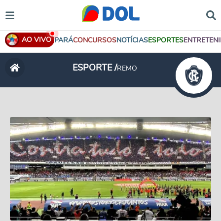
AO VIVO
PARÁ
CONCURSOS
NOTÍCIAS
ESPORTES
ENTRETEN
ESPORTE /
REMO