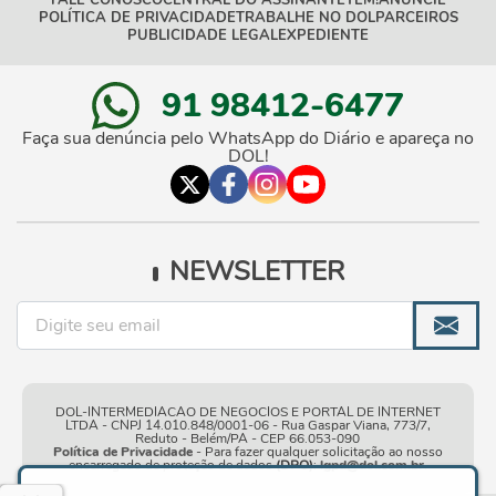
FALE CONOSCO
CENTRAL DO ASSINANTE
TEM!
ANUNCIE
POLÍTICA DE PRIVACIDADE
TRABALHE NO DOL
PARCEIROS
PUBLICIDADE LEGAL
EXPEDIENTE
91 98412-6477
Faça sua denúncia pelo WhatsApp do Diário e apareça no
DOL!
NEWSLETTER
DOL-INTERMEDIACAO DE NEGOCIOS E PORTAL DE INTERNET
LTDA - CNPJ 14.010.848/0001-06 - Rua Gaspar Viana, 773/7,
Reduto - Belém/PA - CEP 66.053-090
Política de Privacidade
- Para fazer qualquer solicitação ao nosso
encarregado de proteção de dados
(DPO)
:
lgpd@dol.com.br
.