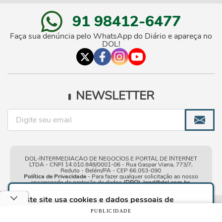
91 98412-6477
Faça sua denúncia pelo WhatsApp do Diário e apareça no
DOL!
NEWSLETTER
DOL-INTERMEDIACAO DE NEGOCIOS E PORTAL DE INTERNET
LTDA - CNPJ 14.010.848/0001-06 - Rua Gaspar Viana, 773/7,
Reduto - Belém/PA - CEP 66.053-090
Política de Privacidade
- Para fazer qualquer solicitação ao nosso
encarregado de proteção de dados
(DPO)
:
lgpd@dol.com.br
.
Este site usa cookies e dados pessoais de
acordo com os nossos
Termos de Uso e Política
Condições gerais de
| © Copyright 2010-2026 DOL - Diário
PUBLICIDADE
de Privacidade
e, ao continuar navegando neste
uso
Online