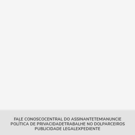
FALE CONOSCO
CENTRAL DO ASSINANTE
TEM!
ANUNCIE
POLÍTICA DE PRIVACIDADE
TRABALHE NO DOL
PARCEIROS
PUBLICIDADE LEGAL
EXPEDIENTE