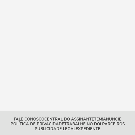
FALE CONOSCO
CENTRAL DO ASSINANTE
TEM!
ANUNCIE
POLÍTICA DE PRIVACIDADE
TRABALHE NO DOL
PARCEIROS
PUBLICIDADE LEGAL
EXPEDIENTE