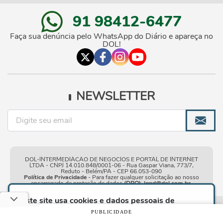
91 98412-6477
Faça sua denúncia pelo WhatsApp do Diário e apareça no
DOL!
NEWSLETTER
DOL-INTERMEDIACAO DE NEGOCIOS E PORTAL DE INTERNET
LTDA - CNPJ 14.010.848/0001-06 - Rua Gaspar Viana, 773/7,
Reduto - Belém/PA - CEP 66.053-090
Política de Privacidade
- Para fazer qualquer solicitação ao nosso
encarregado de proteção de dados
(DPO)
:
lgpd@dol.com.br
.
Este site usa cookies e dados pessoais de
acordo com os nossos
Termos de Uso e Política
Condições gerais de
| © Copyright 2010-2026 DOL - Diário
PUBLICIDADE
de Privacidade
e, ao continuar navegando neste
uso
Online