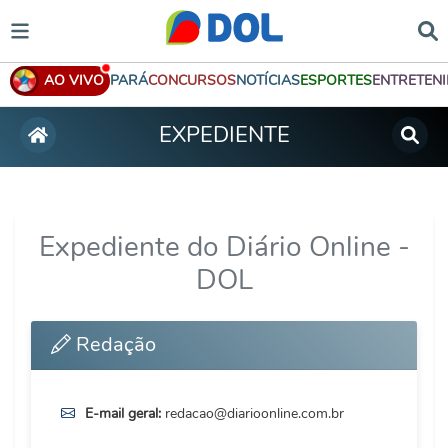
AO VIVO
PARÁ
CONCURSOS
NOTÍCIAS
ESPORTES
ENTRETEN
EXPEDIENTE
Expediente do Diário Online -
DOL
Redação
E-mail geral:
redacao@diarioonline.com.br