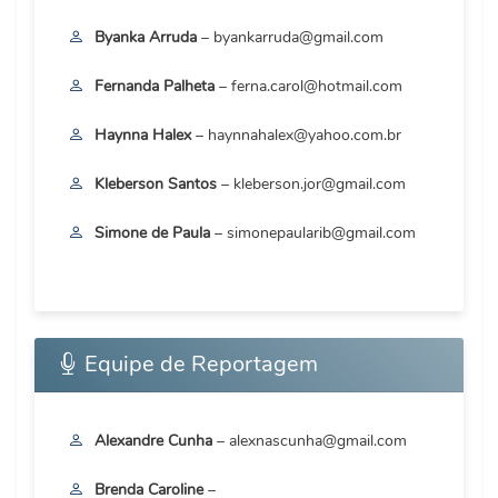
Byanka Arruda
– byankarruda@gmail.com
Fernanda Palheta
– ferna.carol@hotmail.com
Haynna Halex
– haynnahalex@yahoo.com.br
Kleberson Santos
– kleberson.jor@gmail.com
Simone de Paula
– simonepaularib@gmail.com
Equipe de Reportagem
Alexandre Cunha
– alexnascunha@gmail.com
Brenda Caroline
–