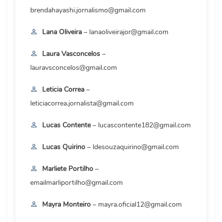
brendahayashi.jornalismo@gmail.com
Lana Oliveira
– lanaoliveirajor@gmail.com
Laura Vasconcelos
–
lauravsconcelos@gmail.com
Leticia Correa
–
leticiacorrea.jornalista@gmail.com
Lucas Contente
– lucascontente182@gmail.com
Lucas Quirino
– ldesouzaquirino@gmail.com
Marliete Portilho
–
emailmarliportilho@gmail.com
Mayra Monteiro
– mayra.oficial12@gmail.com