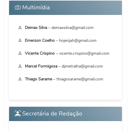
Multimídia
Demax Silva
– demaxsilva@gmail.com
Emerson Coelho
– hojerijah@gmail.com
Vicente Crispino
– vicente.crispino@gmail.com
Marcel Formigosa
– djmetralha@gmail.com
Thiago Sarame
– thiagosarame@gmail.com
Secretária de Redação