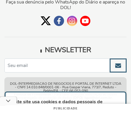
Faça sua denúncia pelo WhatsApp do Diário e apareça no
DOL!
NEWSLETTER
DOL-INTERMEDIACAO DE NEGOCIOS E PORTAL DE INTERNET LTDA
- CNPJ 14.010.848/0001-06 - Rua Gaspar Viana, 773/7, Reduto -
Belém/PA - CEP 66.053-090
Política de Privacidade
- Para fazer qualquer solicitação ao nosso
encarregado de proteção de dados
(DPO)
:
lgpd@dol.com.br
.
Este site usa cookies e dados pessoais de
acordo com os nossos
Termos de Uso e Política
PUBLICIDADE
de Privacidade
e, ao continuar navegando neste
Condições gerais de uso
| © Copyright 2010-2026 DOL - Diário
site, você declara estar ciente dessas condições.
Online
CONTINUAR