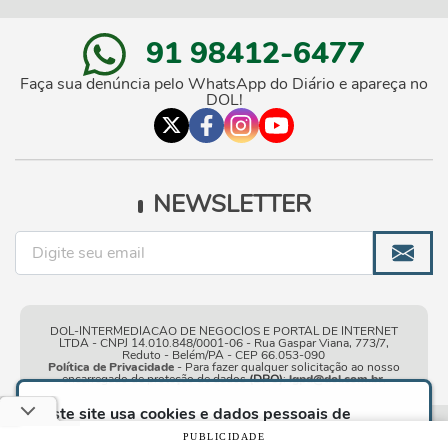
91 98412-6477
Faça sua denúncia pelo WhatsApp do Diário e apareça no
DOL!
NEWSLETTER
DOL-INTERMEDIACAO DE NEGOCIOS E PORTAL DE INTERNET
LTDA - CNPJ 14.010.848/0001-06 - Rua Gaspar Viana, 773/7,
Reduto - Belém/PA - CEP 66.053-090
Política de Privacidade
- Para fazer qualquer solicitação ao nosso
encarregado de proteção de dados
(DPO)
:
lgpd@dol.com.br
.
Este site usa cookies e dados pessoais de
acordo com os nossos
Termos de Uso e Política
Condições gerais de
| © Copyright 2010-2026 DOL - Diário
PUBLICIDADE
de Privacidade
e, ao continuar navegando neste
Online