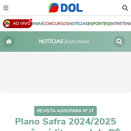
AO VIVO
PARÁ
CONCURSOS
NOTÍCIAS
ESPORTES
ENTRETEN
NOTÍCIAS /
AGROPARÁ
REVISTA AGROPARÁ Nº 37
Plano Safra 2024/2025