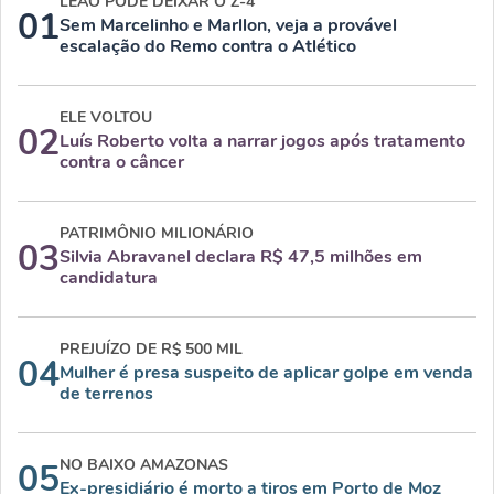
LEÃO PODE DEIXAR O Z-4
01
Sem Marcelinho e Marllon, veja a provável
escalação do Remo contra o Atlético
ELE VOLTOU
02
Luís Roberto volta a narrar jogos após tratamento
contra o câncer
PATRIMÔNIO MILIONÁRIO
03
Silvia Abravanel declara R$ 47,5 milhões em
candidatura
PREJUÍZO DE R$ 500 MIL
04
Mulher é presa suspeito de aplicar golpe em venda
de terrenos
NO BAIXO AMAZONAS
05
Ex-presidiário é morto a tiros em Porto de Moz