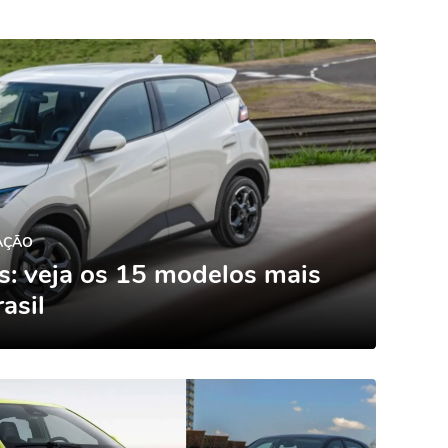
AÇÃO
os: veja os 15 modelos mais
asil