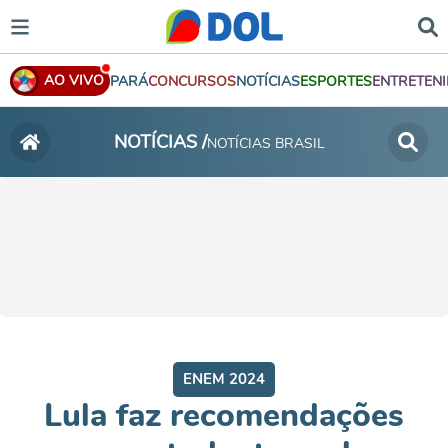
AO VIVO
PARÁ
CONCURSOS
NOTÍCIAS
ESPORTES
ENTRETEN
NOTÍCIAS /
NOTÍCIAS BRASIL
ENEM 2024
Lula faz recomendações