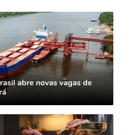
rasil abre novas vagas de
rá