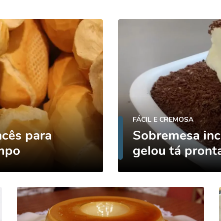
FÁCIL E CREMOSA
ncês para
Sobremesa incr
empo
gelou tá pront