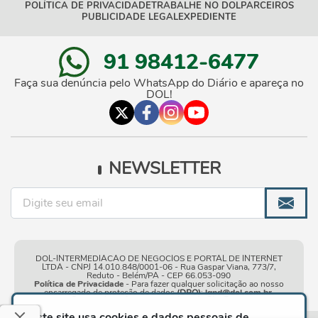
POLÍTICA DE PRIVACIDADE
TRABALHE NO DOL
PARCEIROS
PUBLICIDADE LEGAL
EXPEDIENTE
91 98412-6477
Faça sua denúncia pelo WhatsApp do Diário e apareça no
DOL!
NEWSLETTER
DOL-INTERMEDIACAO DE NEGOCIOS E PORTAL DE INTERNET
LTDA - CNPJ 14.010.848/0001-06 - Rua Gaspar Viana, 773/7,
Reduto - Belém/PA - CEP 66.053-090
Política de Privacidade
- Para fazer qualquer solicitação ao nosso
encarregado de proteção de dados
(DPO)
:
lgpd@dol.com.br
.
Este site usa cookies e dados pessoais de