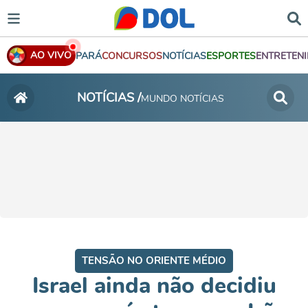
AO VIVO
PARÁ
CONCURSOS
NOTÍCIAS
ESPORTES
ENTRETEN
NOTÍCIAS /
MUNDO NOTÍCIAS
TENSÃO NO ORIENTE MÉDIO
Israel ainda não decidiu