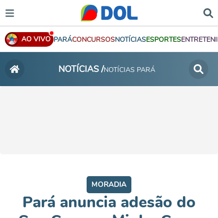
AO VIVO
PARÁ
CONCURSOS
NOTÍCIAS
ESPORTES
ENTRETEN
NOTÍCIAS /
NOTÍCIAS PARÁ
MORADIA
Pará anuncia adesão do