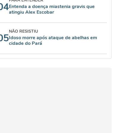
PARA ENTENDER
04
Entenda a doença miastenia gravis que
atingiu Alex Escobar
NÃO RESISTIU
05
Idoso morre após ataque de abelhas em
cidade do Pará