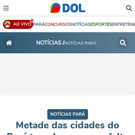
AO VIVO
PARÁ
CONCURSOS
NOTÍCIAS
ESPORTES
ENTRETEN
NOTÍCIAS /
NOTÍCIAS PARÁ
NOTÍCIAS PARÁ
Metade das cidades do