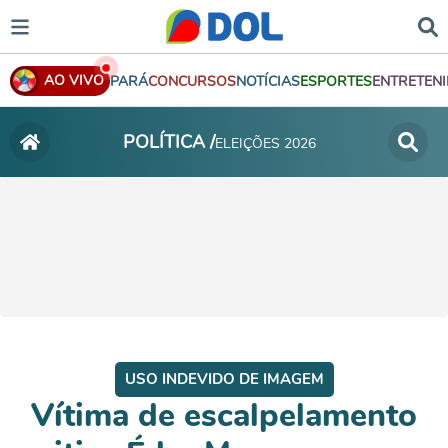
AO VIVO
PARÁ
CONCURSOS
NOTÍCIAS
ESPORTES
ENTRETEN
POLÍTICA /
ELEIÇÕES 2026
USO INDEVIDO DE IMAGEM
Vítima de escalpelamento