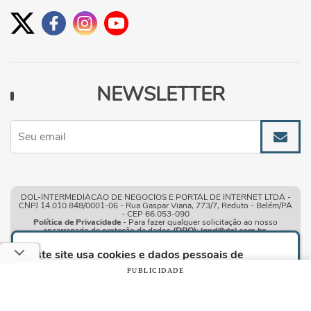
NEWSLETTER
DOL-INTERMEDIACAO DE NEGOCIOS E PORTAL DE INTERNET LTDA -
CNPJ 14.010.848/0001-06 - Rua Gaspar Viana, 773/7, Reduto - Belém/PA
- CEP 66.053-090
Política de Privacidade
- Para fazer qualquer solicitação ao nosso
encarregado de proteção de dados
(DPO)
:
lgpd@dol.com.br
.
Este site usa cookies e dados pessoais de
acordo com os nossos
Termos de Uso e Política
PUBLICIDADE
de Privacidade
e, ao continuar navegando neste
site, você declara estar ciente dessas condições.
Condições gerais de uso
| © Copyright 2010-2026 DOL -
Diário Online
CONTINUAR