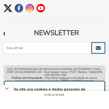
NEWSLETTER
DOL-INTERMEDIACAO DE NEGOCIOS E PORTAL DE INTERNET LTDA -
CNPJ 14.010.848/0001-06 - Rua Gaspar Viana, 773/7, Reduto - Belém/PA
- CEP 66.053-090
Política de Privacidade
- Para fazer qualquer solicitação ao nosso
encarregado de proteção de dados
(DPO)
:
lgpd@dol.com.br
.
Este site usa cookies e dados pessoais de
acordo com os nossos
Termos de Uso e Política
PUBLICIDADE
de Privacidade
e, ao continuar navegando neste
site, você declara estar ciente dessas condições.
Condições gerais de uso
| © Copyright 2010-2026 DOL -
Diário Online
CONTINUAR