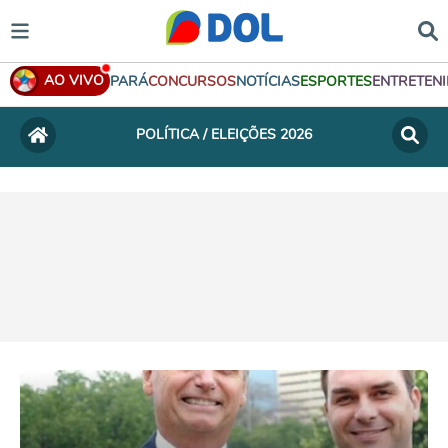
AO VIVO
PARÁ
CONCURSOS
NOTÍCIAS
ESPORTES
ENTRETEN
POLÍTICA / ELEIÇÕES 2026