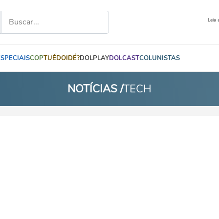
Leia 
ESPECIAIS
COP
TUÉDOIDÉ?
DOLPLAY
DOLCAST
COLUNISTAS
NOTÍCIAS /
TECH