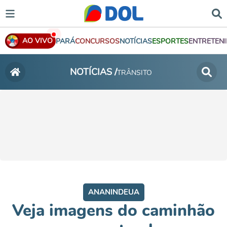
AO VIVO
PARÁ
CONCURSOS
NOTÍCIAS
ESPORTES
ENTRETEN
NOTÍCIAS /
TRÂNSITO
ANANINDEUA
Veja imagens do caminhão