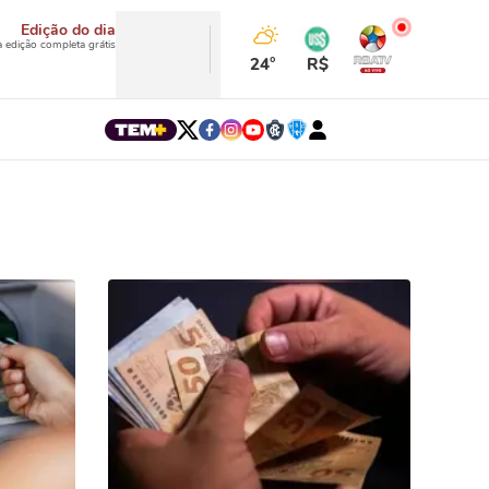
Edição do dia
a edição completa grátis
24°
R$