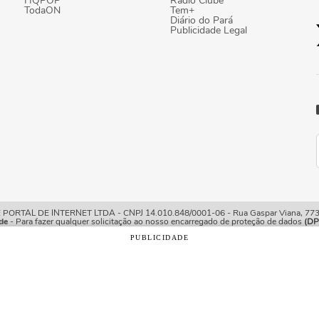
HQPOP
Rádio Clube
TodaON
Tem+
Diário do Pará
Publicidade Legal
TAL DE INTERNET LTDA - CNPJ 14.010.848/0001-06 - Rua Gaspar Viana, 773/7
de
- Para fazer qualquer solicitação ao nosso encarregado de proteção de dados
(DP
PUBLICIDADE
o com os nossos
Termos de Uso e Política de Privacidade
e, 
ições.
rio Online