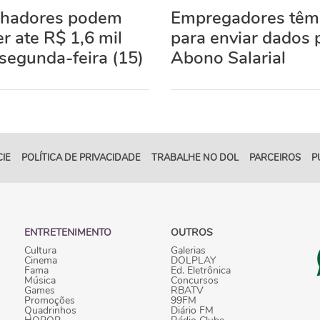
lhadores podem
Empregadores têm
r ate R$ 1,6 mil
para enviar dados 
segunda-feira (15)
Abono Salarial
IE
POLÍTICA DE PRIVACIDADE
TRABALHE NO DOL
PARCEIROS
P
ENTRETENIMENTO
OUTROS
Cultura
Galerias
Cinema
DOLPLAY
Fama
Ed. Eletrônica
Música
Concursos
Games
RBATV
Promoções
99FM
Quadrinhos
Diário FM