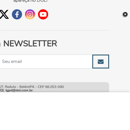
apareça no DOL!
NEWSLETTER
, Reduto - Belém/PA - CEP 66.053-090
O)
:
lgpd@dol.com.br
.
ao continuar navegando
CONTINUAR