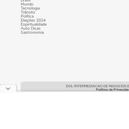
Brasil
Mundo
Tecnologia
Trânsito
Política
Eleições 2024
Espiritualidade
Auto Dicas
Gastronomia
DOL-INTERMEDIACAO DE NEGOCIOS E POR
Política de Privacida
Este site usa cookies e dados pessoais de acord
neste site, você declara estar ciente dessas cond
Condições gerais de uso
| © Copyright 2010-2026 DOL - Diá