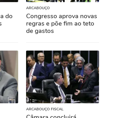
ARCABOUÇO
ia do
Congresso aprova novas
s
regras e põe fim ao teto
de gastos
ARCABOUÇO FISCAL
Câmara concluirá