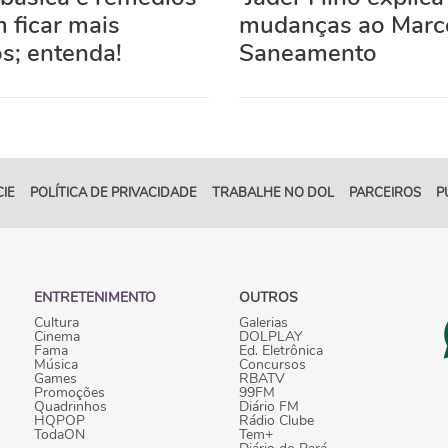
 ficar mais
mudanças ao Marc
s; entenda!
Saneamento
IE
POLÍTICA DE PRIVACIDADE
TRABALHE NO DOL
PARCEIROS
P
ENTRETENIMENTO
OUTROS
Cultura
Galerias
Cinema
DOLPLAY
Fama
Ed. Eletrônica
Música
Concursos
Games
RBATV
Promoções
99FM
Quadrinhos
Diário FM
HQPOP
Rádio Clube
TodaON
Tem+