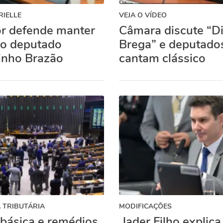
IELLE
VEJA O VÍDEO
or defende manter
Câmara discute “D
 o deputado
Brega” e deputado
inho Brazão
cantam clássico
 TRIBUTÁRIA
MODIFICAÇÕES
 básica e remédios
Jader Filho explica