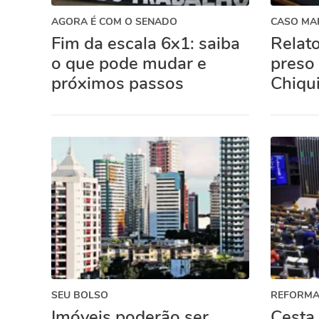
AGORA É COM O SENADO
CASO MAR
Fim da escala 6x1: saiba
Relat
o que pode mudar e
preso
próximos passos
Chiqu
SEU BOLSO
REFORMA
Imóveis poderão ser
Cesta