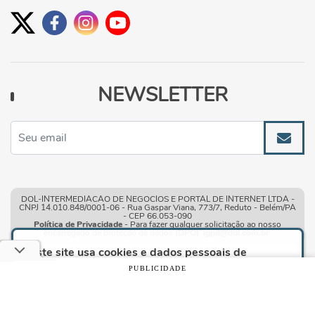
NEWSLETTER
DOL-INTERMEDIACAO DE NEGOCIOS E PORTAL DE INTERNET LTDA -
CNPJ 14.010.848/0001-06 - Rua Gaspar Viana, 773/7, Reduto - Belém/PA
- CEP 66.053-090
Política de Privacidade
- Para fazer qualquer solicitação ao nosso
encarregado de proteção de dados
(DPO)
:
lgpd@dol.com.br
.
Este site usa cookies e dados pessoais de
acordo com os nossos
Termos de Uso e Política
PUBLICIDADE
de Privacidade
e, ao continuar navegando neste
site, você declara estar ciente dessas condições.
Condições gerais de uso
| © Copyright 2010-2026 DOL - Diário
Online
CONTINUAR