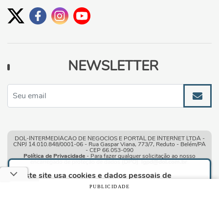
NEWSLETTER
DOL-INTERMEDIACAO DE NEGOCIOS E PORTAL DE INTERNET LTDA -
CNPJ 14.010.848/0001-06 - Rua Gaspar Viana, 773/7, Reduto - Belém/PA
- CEP 66.053-090
Política de Privacidade
- Para fazer qualquer solicitação ao nosso
encarregado de proteção de dados
(DPO)
:
lgpd@dol.com.br
.
Este site usa cookies e dados pessoais de
acordo com os nossos
Termos de Uso e Política
PUBLICIDADE
de Privacidade
e, ao continuar navegando neste
site, você declara estar ciente dessas condições.
Condições gerais de uso
| © Copyright 2010-2026 DOL - Diário
Online
CONTINUAR