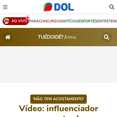
AO VIVO
PARÁ
CONCURSOS
NOTÍCIAS
ESPORTES
ENTRETEN
TUÉDOIDÉ? /
VIRAL
'NÃO TEM ACOSTAMENTO'
Vídeo: influenciador