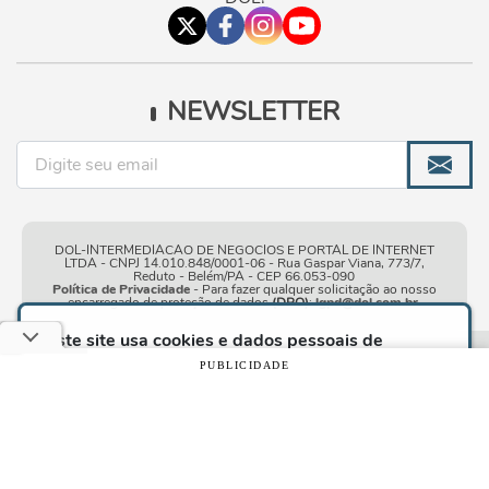
NEWSLETTER
DOL-INTERMEDIACAO DE NEGOCIOS E PORTAL DE INTERNET
LTDA - CNPJ 14.010.848/0001-06 - Rua Gaspar Viana, 773/7,
Reduto - Belém/PA - CEP 66.053-090
Política de Privacidade
- Para fazer qualquer solicitação ao nosso
encarregado de proteção de dados
(DPO)
:
lgpd@dol.com.br
.
Este site usa cookies e dados pessoais de
acordo com os nossos
Termos de Uso e Política
Condições gerais de
| © Copyright 2010-2026 DOL - Diário
PUBLICIDADE
de Privacidade
e, ao continuar navegando neste
uso
Online
site, você declara estar ciente dessas condições.
CONTINUAR