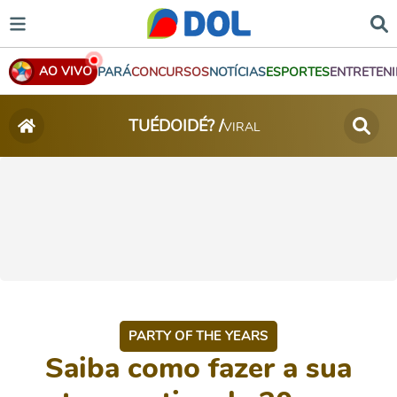
AO VIVO
PARÁ
CONCURSOS
NOTÍCIAS
ESPORTES
ENTRETEN
TUÉDOIDÉ? /
VIRAL
PARTY OF THE YEARS
Saiba como fazer a sua