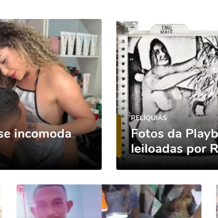
RELÍQUIAS
nse incomoda
Fotos da Playb
leiloadas por 