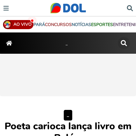
AO VIVO
PARÁ
CONCURSOS
NOTÍCIAS
ESPORTES
ENTRETEN
_
_
Poeta carioca lança livro em