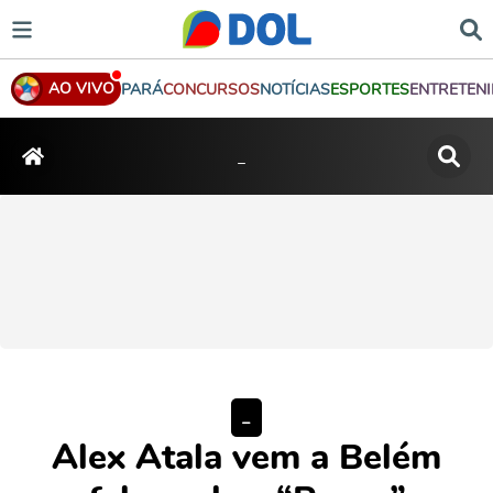
AO VIVO
PARÁ
CONCURSOS
NOTÍCIAS
ESPORTES
ENTRETEN
_
_
Alex Atala vem a Belém