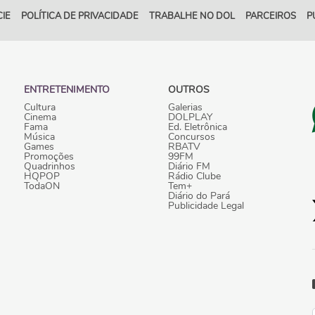
IE
POLÍTICA DE PRIVACIDADE
TRABALHE NO DOL
PARCEIROS
P
ENTRETENIMENTO
OUTROS
Cultura
Galerias
Cinema
DOLPLAY
Fama
Ed. Eletrônica
Música
Concursos
Games
RBATV
Promoções
99FM
Quadrinhos
Diário FM
HQPOP
Rádio Clube
TodaON
Tem+
Diário do Pará
Publicidade Legal