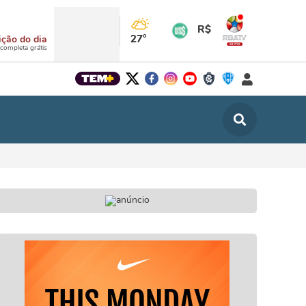
R$
27°
ição do dia
 completa grátis