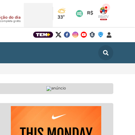
R$
33°
ição do dia
 completa grátis