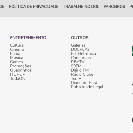
IE
POLÍTICA DE PRIVACIDADE
TRABALHE NO DOL
PARCEIROS
P
ENTRETENIMENTO
OUTROS
Cultura
Galerias
Cinema
DOLPLAY
Fama
Ed. Eletrônica
Música
Concursos
Games
RBATV
Promoções
99FM
Quadrinhos
Diário FM
HQPOP
Rádio Clube
TodaON
Tem+
Diário do Pará
Publicidade Legal