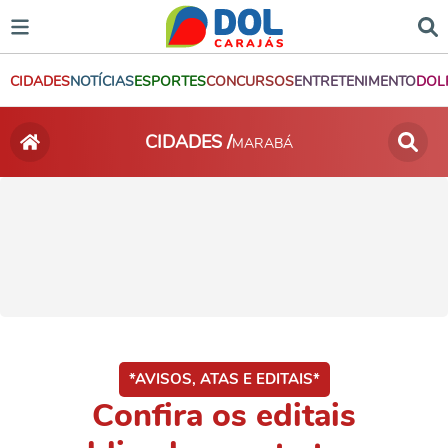
CIDADES
NOTÍCIAS
ESPORTES
CONCURSOS
ENTRETENIMENTO
DOL
CIDADES /
MARABÁ
*AVISOS, ATAS E EDITAIS*
Confira os editais