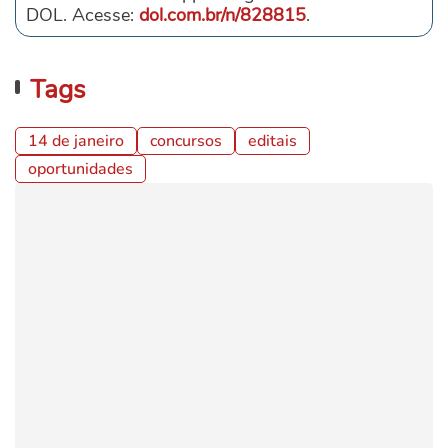
DOL. Acesse:
dol.com.br/n/828815
.
Tags
14 de janeiro
concursos
editais
oportunidades