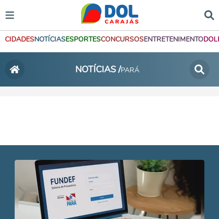
CIDADES
NOTÍCIAS
ESPORTES
CONCURSOS
ENTRETENIMENTO
DOL
NOTÍCIAS /
PARÁ