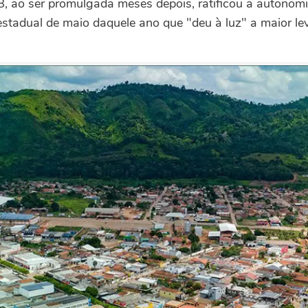
, ao ser promulgada meses depois, ratificou a autonomi
estadual de maio daquele ano que "deu à luz" a maior le