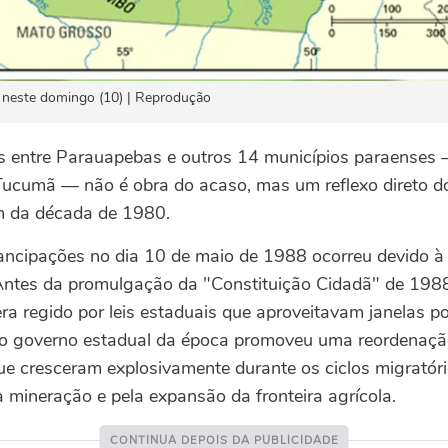
o neste domingo (10) | Reprodução
as entre Parauapebas e outros 14 municípios paraenses 
 Tucumã — não é obra do acaso, mas um reflexo direto d
fim da década de 1980.
ncipações no dia 10 de maio de 1988 ocorreu devido à 
 Antes da promulgação da "Constituição Cidadã" de 1988
ra regido por leis estaduais que aproveitavam janelas po
 o governo estadual da época promoveu uma reordenação 
ue cresceram explosivamente durante os ciclos migrató
 mineração e pela expansão da fronteira agrícola.