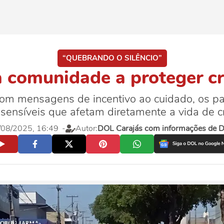
“QUEBRANDO O SILÊNCIO”
comunidade a proteger cr
 com mensagens de incentivo ao cuidado, os p
sensíveis que afetam diretamente a vida de cr
/08/2025, 16:49
-
Autor:
DOL Carajás com informações de D