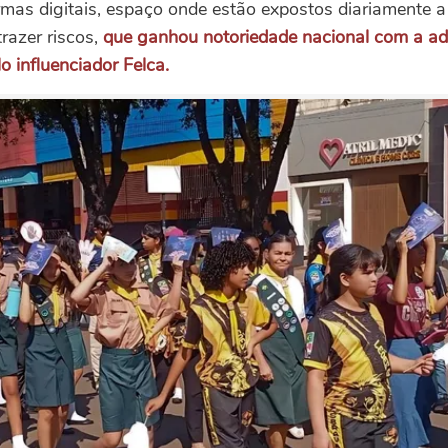
ormas digitais, espaço onde estão expostos diariamente 
razer riscos,
que ganhou notoriedade nacional com a adu
lo influenciador Felca.