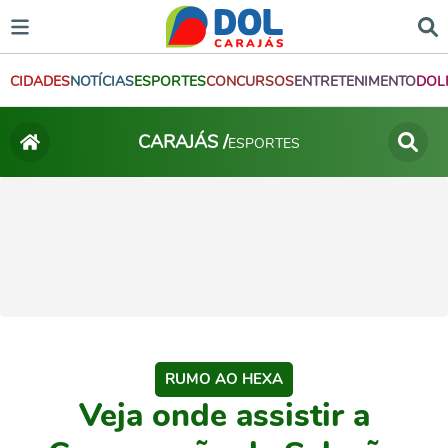
CIDADES
NOTÍCIAS
ESPORTES
CONCURSOS
ENTRETENIMENTO
DOL
CARAJÁS /
ESPORTES
RUMO AO HEXA
Veja onde assistir a