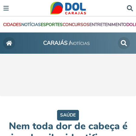
CIDADES
NOTÍCIAS
ESPORTES
CONCURSOS
ENTRETENIMENTO
DOL
CARAJÁS /
NOTÍCIAS
SAÚDE
Nem toda dor de cabeça é