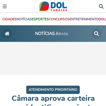
CIDADES
NOTÍCIAS
ESPORTES
CONCURSOS
ENTRETENIMENTO
DOL
NOTÍCIAS /
BRASIL
ATENDIMENTO PRIORITÁRIO
Câmara aprova carteira