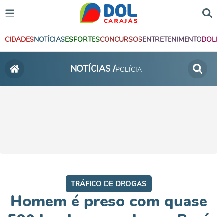
CIDADES
NOTÍCIAS
ESPORTES
CONCURSOS
ENTRETENIMENTO
DOL
NOTÍCIAS /
POLÍCIA
TRÁFICO DE DROGAS
Homem é preso com quase