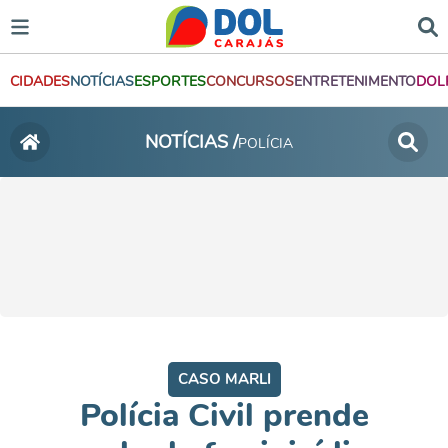
CIDADES
NOTÍCIAS
ESPORTES
CONCURSOS
ENTRETENIMENTO
DOL
NOTÍCIAS /
POLÍCIA
CASO MARLI
Polícia Civil prende