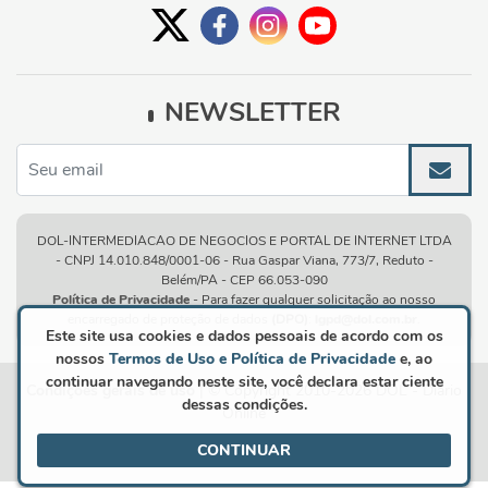
NEWSLETTER
DOL-INTERMEDIACAO DE NEGOCIOS E PORTAL DE INTERNET LTDA
- CNPJ 14.010.848/0001-06 - Rua Gaspar Viana, 773/7, Reduto -
Belém/PA - CEP 66.053-090
Política de Privacidade
- Para fazer qualquer solicitação ao nosso
encarregado de proteção de dados
(DPO)
:
lgpd@dol.com.br
.
Este site usa cookies e dados pessoais de acordo com os
nossos
Termos de Uso e Política de Privacidade
e, ao
continuar navegando neste site, você declara estar ciente
Condições gerais de uso
| © Copyright 2010-2026 DOL - Diário
dessas condições.
Online
CONTINUAR