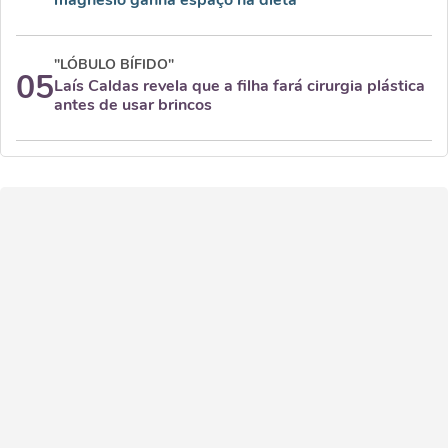
magnésio ganha espaço na dieta
"LÓBULO BÍFIDO"
05
Laís Caldas revela que a filha fará cirurgia plástica
antes de usar brincos