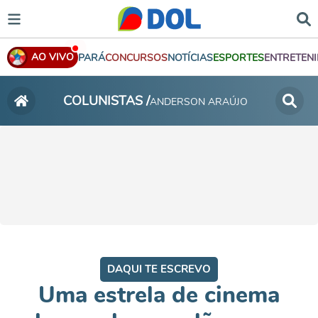
AO VIVO
PARÁ
CONCURSOS
NOTÍCIAS
ESPORTES
ENTRETEN
COLUNISTAS /
ANDERSON ARAÚJO
DAQUI TE ESCREVO
Uma estrela de cinema