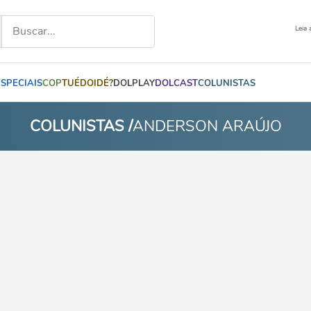
Leia 
ESPECIAIS
COP
TUÉDOIDÉ?
DOLPLAY
DOLCAST
COLUNISTAS
COLUNISTAS /
ANDERSON ARAÚJO