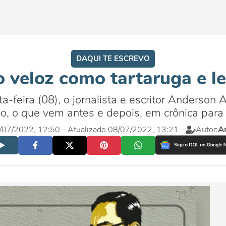
DAQUI TE ESCREVO
 veloz como tartaruga e l
-feira (08), o jornalista e escritor Anderson A
o, o que vem antes e depois, em crônica para l
08/07/2022, 12:50
- Atualizado 08/07/2022, 13:21
-
Autor:
A