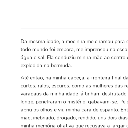
Da mesma idade, a mocinha me chamou para o a
todo mundo foi embora, me imprensou na escada.
água e sal. Ela conduziu minha mão ao centro 
explodida na bermuda.
Até então, na minha cabeça, a fronteira final 
curtos, ralos, escuros, como as mulheres das r
varapaus da minha idade já tinham desfrutad
longe, penetraram o mistério, gabavam-se. Pel
abriu os olhos e viu minha cara de espanto. En
mão, inebriado, drogado, rendido, uns dois dias.
minha memória olfativa que recusava a largar o 